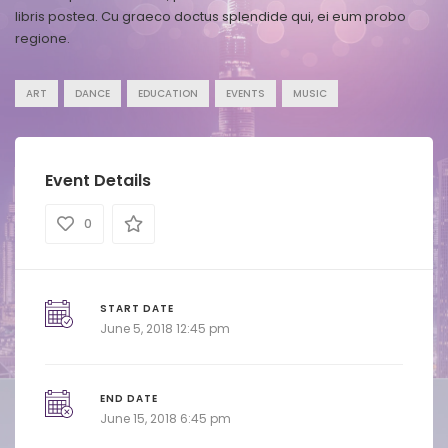
libris postea. Cu graeco doctus splendide qui, ei eum probo
regione.
ART
DANCE
EDUCATION
EVENTS
MUSIC
Event Details
0
START DATE
June 5, 2018 12:45 pm
END DATE
June 15, 2018 6:45 pm