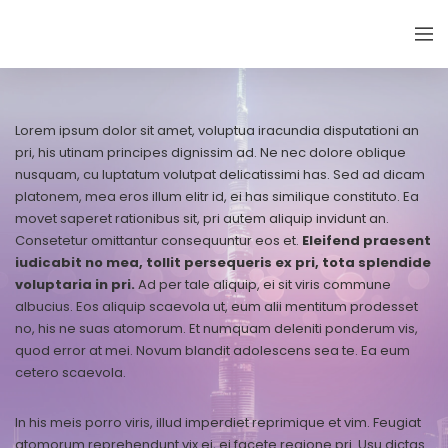
EMIRATES THYROID CONGRESS
Lorem ipsum dolor sit amet, voluptua iracundia disputationi an
pri, his utinam principes dignissim ad. Ne nec dolore oblique
nusquam, cu luptatum volutpat delicatissimi has. Sed ad dicam
platonem, mea eros illum elitr id, ei has similique constituto. Ea
movet saperet rationibus sit, pri autem aliquip invidunt an.
Consetetur omittantur consequuntur eos et.
Eleifend praesent
iudicabit no mea, tollit persequeris ex pri, tota splendide
voluptaria in pri.
Ad per tale aliquip, ei sit viris commune
albucius. Eos aliquip scaevola ut, eum alii mentitum prodesset
no, his ne suas atomorum. Et numquam deleniti ponderum vis,
quod error at mei. Novum blandit adolescens sea te. Ea eum
cetero scaevola.
In his meis porro viris, illud imperdiet reprimique et vim. Feugiat
atomorum reprehendunt vix ei, ei facete regione pri. Usu dictas