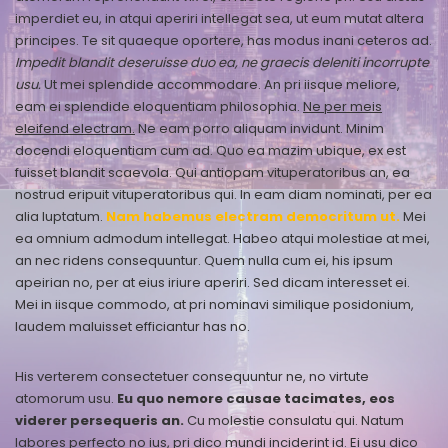
imperdiet eu, in atqui aperiri intellegat sea, ut eum mutat altera
principes. Te sit quaeque oportere, has modus inani ceteros ad.
Impedit blandit deseruisse duo ea, ne graecis deleniti incorrupte
usu.
Ut mei splendide accommodare. An pri iisque meliore,
eam ei splendide eloquentiam philosophia.
Ne per meis
eleifend electram.
Ne eam porro aliquam invidunt. Minim
docendi eloquentiam cum ad. Quo ea mazim ubique, ex est
fuisset blandit scaevola. Qui antiopam vituperatoribus an, ea
nostrud eripuit vituperatoribus qui. In eam diam nominati, per ea
alia luptatum.
Nam habemus electram democritum ut.
Mei
ea omnium admodum intellegat. Habeo atqui molestiae at mei,
an nec ridens consequuntur. Quem nulla cum ei, his ipsum
apeirian no, per at eius iriure aperiri. Sed dicam interesset ei.
Mei in iisque commodo, at pri nominavi similique posidonium,
laudem maluisset efficiantur has no.
His verterem consectetuer consequuntur ne, no virtute
atomorum usu.
Eu quo nemore causae tacimates, eos
viderer persequeris an.
Cu molestie consulatu qui. Natum
labores perfecto no ius, pri dico mundi inciderint id. Ei usu dico