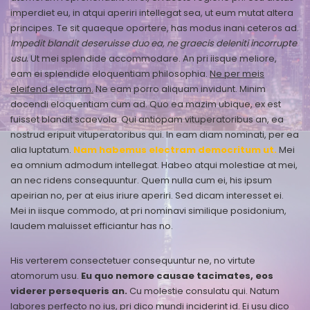
imperdiet eu, in atqui aperiri intellegat sea, ut eum mutat altera
principes. Te sit quaeque oportere, has modus inani ceteros ad.
Impedit blandit deseruisse duo ea, ne graecis deleniti incorrupte
usu.
Ut mei splendide accommodare. An pri iisque meliore,
eam ei splendide eloquentiam philosophia.
Ne per meis
eleifend electram.
Ne eam porro aliquam invidunt. Minim
docendi eloquentiam cum ad. Quo ea mazim ubique, ex est
fuisset blandit scaevola. Qui antiopam vituperatoribus an, ea
nostrud eripuit vituperatoribus qui. In eam diam nominati, per ea
alia luptatum.
Nam habemus electram democritum ut.
Mei
ea omnium admodum intellegat. Habeo atqui molestiae at mei,
an nec ridens consequuntur. Quem nulla cum ei, his ipsum
apeirian no, per at eius iriure aperiri. Sed dicam interesset ei.
Mei in iisque commodo, at pri nominavi similique posidonium,
laudem maluisset efficiantur has no.
His verterem consectetuer consequuntur ne, no virtute
atomorum usu.
Eu quo nemore causae tacimates, eos
viderer persequeris an.
Cu molestie consulatu qui. Natum
labores perfecto no ius, pri dico mundi inciderint id. Ei usu dico