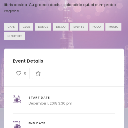
libris postea. Cu graeco doctus splendide qui, ei eum probo
regione.
CAFE
CLUB
DANCE
DISCO
EVENTS
FOOD
MUSIC
NIGHTLIFE
Event Details
0
START DATE
December 1, 2018 3:30 pm
END DATE