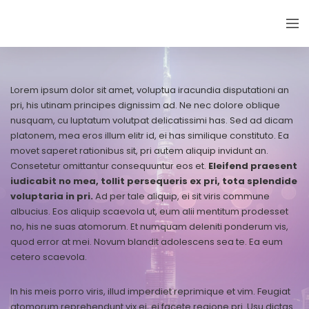
EMIRATES THYROID CONGRESS
Lorem ipsum dolor sit amet, voluptua iracundia disputationi an
pri, his utinam principes dignissim ad. Ne nec dolore oblique
nusquam, cu luptatum volutpat delicatissimi has. Sed ad dicam
platonem, mea eros illum elitr id, ei has similique constituto. Ea
movet saperet rationibus sit, pri autem aliquip invidunt an.
Consetetur omittantur consequuntur eos et.
Eleifend praesent
iudicabit no mea, tollit persequeris ex pri, tota splendide
voluptaria in pri.
Ad per tale aliquip, ei sit viris commune
albucius. Eos aliquip scaevola ut, eum alii mentitum prodesset
no, his ne suas atomorum. Et numquam deleniti ponderum vis,
quod error at mei. Novum blandit adolescens sea te. Ea eum
cetero scaevola.
In his meis porro viris, illud imperdiet reprimique et vim. Feugiat
atomorum reprehendunt vix ei, ei facete regione pri. Usu dictas